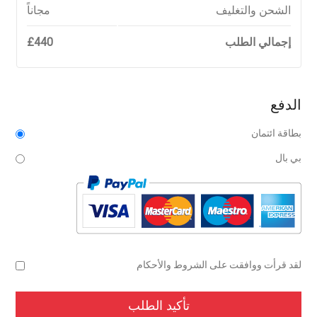
الشحن والتغليف
مجاناً
إجمالي الطلب
440
£
الدفع
بطاقة ائتمان
بي بال
لقد قرأت ووافقت على الشروط والأحكام